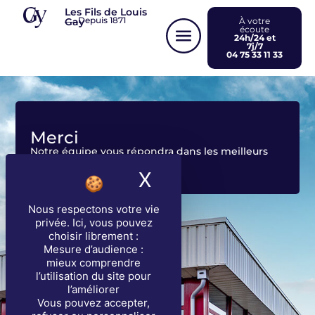
Panneau de gestion des cookies
Les Fils de Louis
Depuis 1871
Gay
À votre
écoute
24h/24 et
7j/7
04 75 33 11 33
Merci
Notre équipe vous répondra dans les meilleurs
délais
X
Masquer le band
Nous respectons votre vie
Retour à l'accueil
privée
. Ici, vous pouvez
choisir librement :
Mesure d’audience :
mieux comprendre
l’utilisation du site pour
l’améliorer
Vous pouvez accepter,