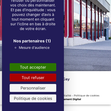
refuser ou personnaliser
vos choix dès maintenant.
Et pas d’inquiétude : vous
pouvez changer d’avis à
tout moment en cliquant
sur l'icône en bas à droite
de votre écran.
Nos partenaires
(1)
Mesure d'audience
Tout accepter
Tout refuser
Les Fils de Louis Gay
Depuis 1871
Personnaliser
Mentions Légales
–
Politique de confidentialité
–
Politique de cookies
Politique de cookies
Une réalisation
Tout Simplement Digital