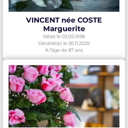
VINCENT née COSTE
Marguerite
Né(e) le 02.05.1938
Décédé(e) le 26.11.2025
À l’âge de 87 ans