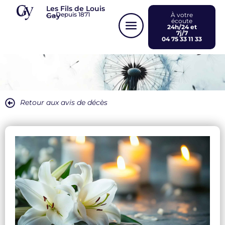
Panneau de gestion des cookies
Les Fils de Louis
Depuis 1871
Gay
À votre
écoute
24h/24 et
7j/7
04 75 33 11 33
Retour aux avis de décès