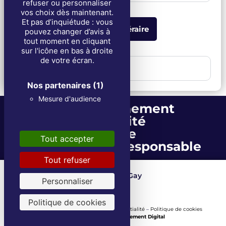
refuser ou personnaliser
vos choix dès maintenant.
Et pas d’inquiétude : vous
Obtenir l'itinéraire
pouvez changer d’avis à
tout moment en cliquant
sur l'icône en bas à droite
de votre écran.
2. Funérailles
Nos partenaires
(1)
Mesure d'audience
Accompagnement
Proximité
Écoute
Tout accepter
Entreprise écoresponsable
Tout refuser
Les Fils de Louis Gay
Depuis 1871
Personnaliser
Politique de cookies
Mentions Légales
–
Politique de confidentialité
–
Politique de cookies
Une réalisation
Tout Simplement Digital