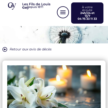
Panneau de gestion des cookies
Les Fils de Louis
Depuis 1871
Gay
À votre
écoute
24h/24 et
7j/7
04 75 33 11 33
Retour aux avis de décès