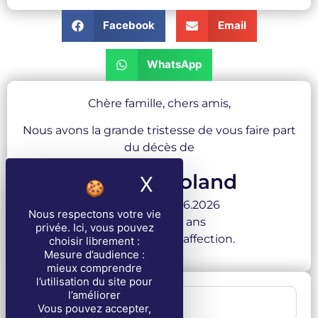
Facebook
Email
WhatsApp
Chère famille, chers amis,
Nous avons la grande tristesse de vous faire part
du décès de
VALLET Roland
X
Masquer le band
survenu le 25.06.2026
Nous respectons votre vie
à l’âge de 66 ans
privée
. Ici, vous pouvez
Avec toute notre affection.
choisir librement :
Mesure d’audience :
mieux comprendre
l’utilisation du site pour
l’améliorer
1 . Cérémonie
Vous pouvez accepter,