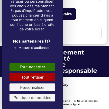
refuser ou personnaliser
vos choix dès maintenant.
Et pas d’inquiétude : vous
Obtenir l'itinéraire
pouvez changer d’avis à
tout moment en cliquant
sur l'icône en bas à droite
de votre écran.
2. Funérailles
Nos partenaires
(1)
Mesure d'audience
Accompagnement
Proximité
Écoute
Tout accepter
Entreprise écoresponsable
Tout refuser
Les Fils de Louis Gay
Depuis 1871
Personnaliser
Politique de cookies
Mentions Légales
–
Politique de confidentialité
–
Politique de cookies
Une réalisation
Tout Simplement Digital