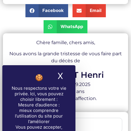
Facebook
Email
WhatsApp
Chère famille, chers amis,
Nous avons la grande tristesse de vous faire part
du décès de
SOUVIGNET Henri
X
Masquer le band
survenu le 18.09.2025
Nous respectons votre vie
à l’âge de 83 ans
privée
. Ici, vous pouvez
Avec toute notre affection.
choisir librement :
Mesure d’audience :
mieux comprendre
l’utilisation du site pour
l’améliorer
1 . Cérémonie
Vous pouvez accepter,