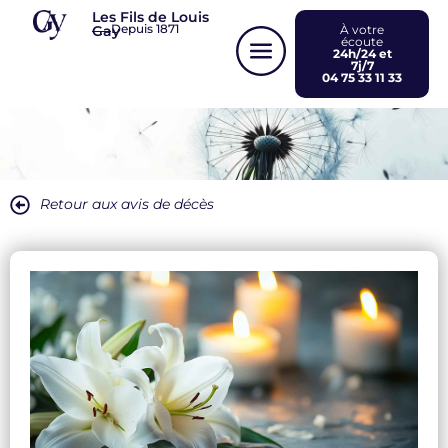
Panneau de gestion des cookies
Les Fils de Louis
Depuis 1871
Gay
À votre
écoute
24h/24 et
7j/7
04 75 33 11 33
Retour aux avis de décès