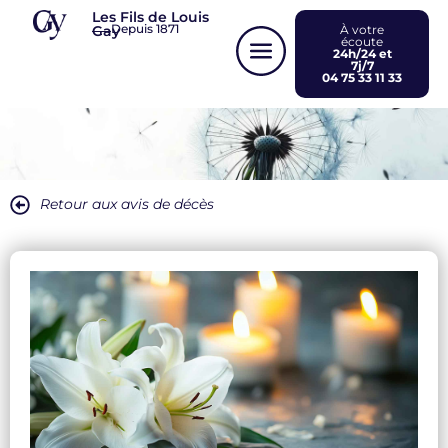
Panneau de gestion des cookies
Les Fils de Louis
Depuis 1871
Gay
À votre
écoute
24h/24 et
7j/7
04 75 33 11 33
Retour aux avis de décès