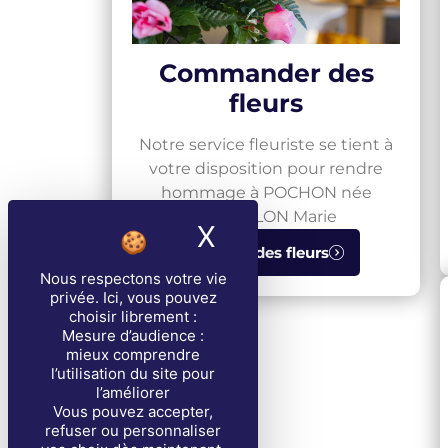
Commander des
fleurs
Notre service fleuriste se tient à
votre disposition pour rendre
hommage à POCHON née
BARRALON Marie
X
Masquer le band
Envoyer des fleurs
Nous respectons votre vie
privée
. Ici, vous pouvez
choisir librement :
Mesure d’audience :
mieux comprendre
l’utilisation du site pour
l’améliorer
Vous pouvez accepter,
refuser ou personnaliser