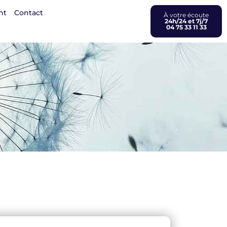
nt
Contact
À votre écoute
24h/24 et 7j/7
04 75 33 11 33