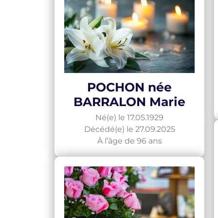
POCHON née
BARRALON Marie
Né(e) le 17.05.1929
Décédé(e) le 27.09.2025
À l’âge de 96 ans