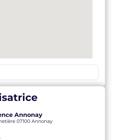
satrice
Agence Annonay
imetière 07100 Annonay
3