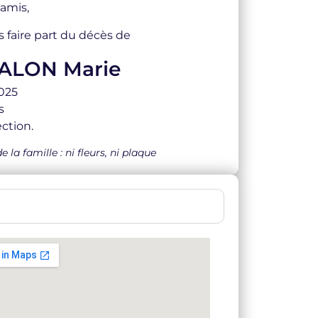
 amis,
s faire part du décès de
ALON Marie
2025
s
ction.
a famille : ni fleurs, ni plaque