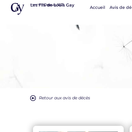
Panneau de gestion des cookies
Les Fils de Louis Gay
Depuis 1871
Accueil
Avis de dé
Retour aux avis de décès