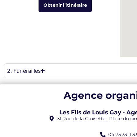
Obtenir l'itinéraire
eau des cookies
2. Funérailles
Agence organi
Les Fils de Louis Gay - 
31 Rue de la Croisette, Place du c
04 75 33 11 3