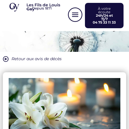
Panneau de gestion des cookies
Les Fils de Louis
Depuis 1871
Gay
À votre
écoute
24h/24 et
7j/7
04 75 33 11 33
Retour aux avis de décès