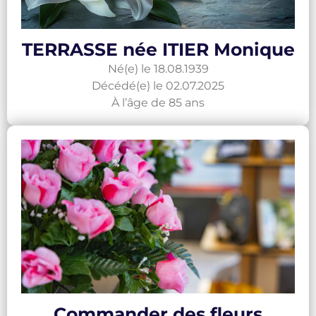
TERRASSE née ITIER Monique
Né(e) le 18.08.1939
Décédé(e) le 02.07.2025
À l’âge de 85 ans
Commander des fleurs