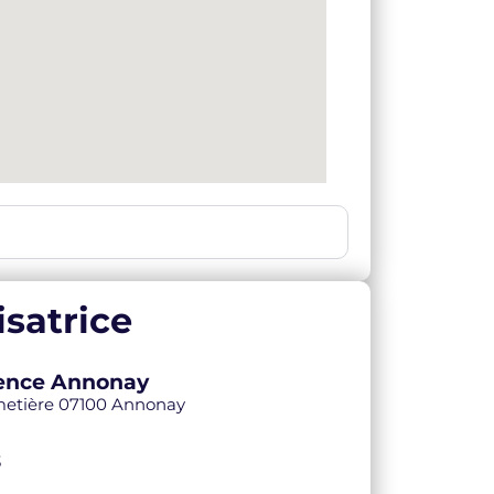
satrice
Agence Annonay
imetière 07100 Annonay
3