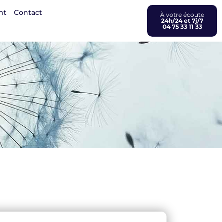
nt
Contact
À votre écoute
24h/24 et 7j/7
04 75 33 11 33