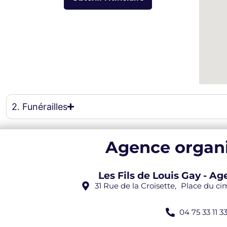
eau des cookies
2. Funérailles
Agence organi
Les Fils de Louis Gay - 
31 Rue de la Croisette, Place du c
04 75 33 11 3