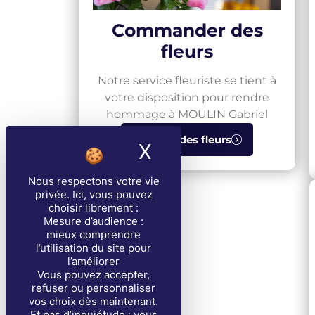
Commander des
fleurs
Notre service fleuriste se tient à
votre disposition pour rendre
hommage à MOULIN Gabriel
Envoyer des fleurs
X
Masquer le band
Nous respectons votre vie
privée
. Ici, vous pouvez
choisir librement :
Mesure d’audience :
mieux comprendre
l’utilisation du site pour
l’améliorer
Vous pouvez accepter,
refuser ou personnaliser
vos choix dès maintenant.
Et pas d’inquiétude : vous