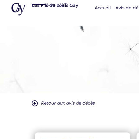
Panneau de gestion des cookies
Les Fils de Louis Gay
Depuis 1871
Accueil
Avis de dé
Retour aux avis de décès