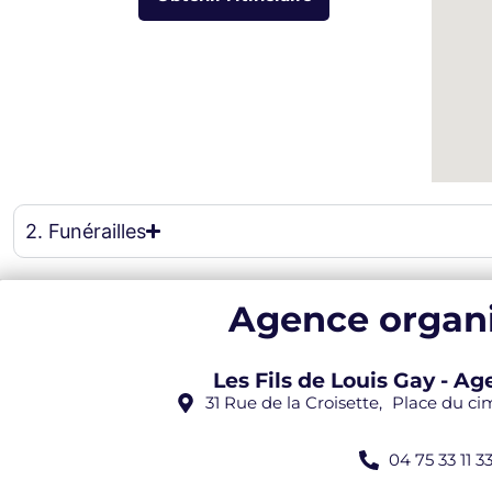
eau des cookies
2. Funérailles
Agence organi
Les Fils de Louis Gay - 
31 Rue de la Croisette, Place du c
04 75 33 11 3