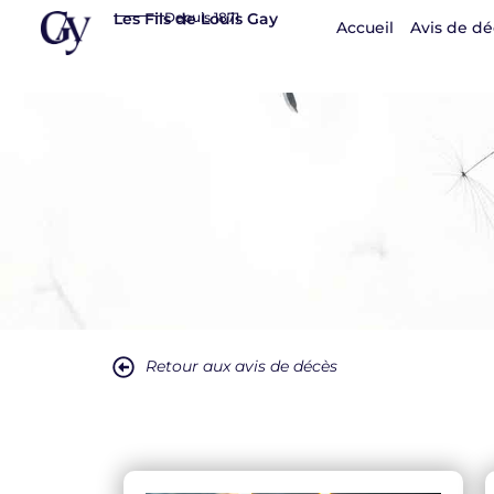
Panneau de gestion des cookies
Les Fils de Louis Gay
Depuis 1871
Accueil
Avis de dé
Retour aux avis de décès