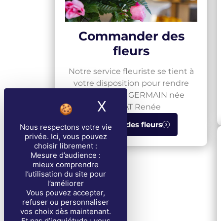
Commander des
fleurs
Notre service fleuriste se tient à
votre disposition pour rendre
hommage à GERMAIN née
X
Masquer le band
JULLIAT Renée
Envoyer des fleurs
Nous respectons votre vie
privée
. Ici, vous pouvez
choisir librement :
Mesure d’audience :
mieux comprendre
l’utilisation du site pour
l’améliorer
Vous pouvez accepter,
refuser ou personnaliser
vos choix dès maintenant.
Et pas d’inquiétude : vous