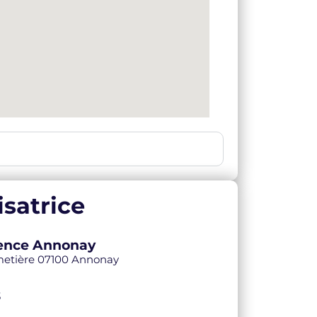
satrice
Agence Annonay
imetière 07100 Annonay
3