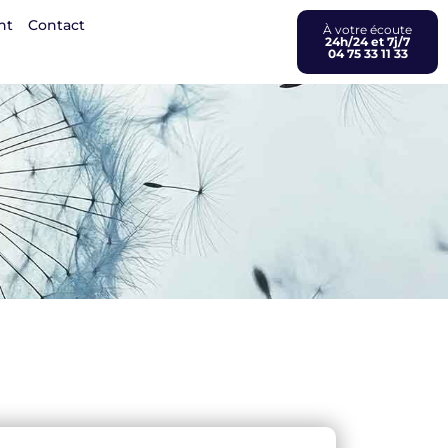
nt
Contact
À votre écoute
24h/24 et 7j/7
04 75 33 11 33