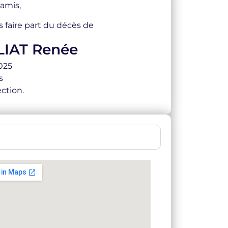
 amis,
s faire part du décès de
IAT Renée
2025
s
ction.