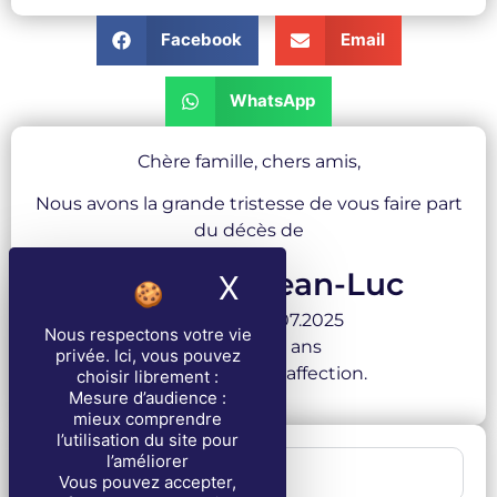
Facebook
Email
WhatsApp
Chère famille, chers amis,
Nous avons la grande tristesse de vous faire part
du décès de
FRAYARD Jean-Luc
X
Masquer le band
survenu le 20.07.2025
Nous respectons votre vie
à l’âge de 69 ans
privée
. Ici, vous pouvez
Avec toute notre affection.
choisir librement :
Mesure d’audience :
mieux comprendre
l’utilisation du site pour
l’améliorer
1 . Cérémonie
Vous pouvez accepter,