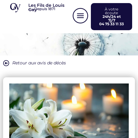
Panneau de gestion des cookies
Les Fils de Louis
Depuis 1871
Gay
À votre
écoute
24h/24 et
7j/7
04 75 33 11 33
Retour aux avis de décès