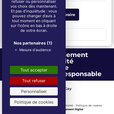
refuser ou personnaliser
vos choix dès maintenant.
Et pas d’inquiétude : vous
Obtenir l'itinéraire
pouvez changer d’avis à
tout moment en cliquant
sur l'icône en bas à droite
de votre écran.
2. Funérailles
Nos partenaires
(1)
Mesure d'audience
Accompagnement
Proximité
Écoute
Tout accepter
Entreprise écoresponsable
Tout refuser
Les Fils de Louis Gay
Depuis 1871
Personnaliser
Politique de cookies
Mentions Légales
–
Politique de confidentialité
–
Politique de cookies
Une réalisation
Tout Simplement Digital