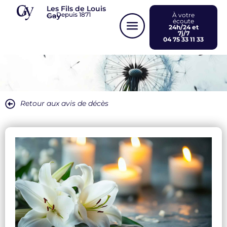
Panneau de gestion des cookies
Les Fils de Louis
Depuis 1871
Gay
À votre
écoute
24h/24 et
7j/7
04 75 33 11 33
Retour aux avis de décès