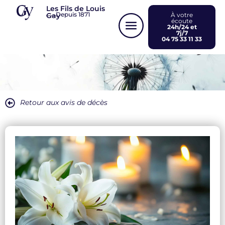
Panneau de gestion des cookies
Les Fils de Louis
Depuis 1871
Gay
À votre
écoute
24h/24 et
7j/7
04 75 33 11 33
Retour aux avis de décès