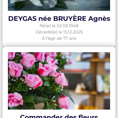
DEYGAS née BRUYÈRE Agnès
Né(e) le 02.05.1948
Décédé(e) le 15.12.2025
À l’âge de 77 ans
Commander des fleurs