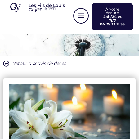
Panneau de gestion des cookies
Les Fils de Louis
Depuis 1871
Gay
À votre
écoute
24h/24 et
7j/7
04 75 33 11 33
Retour aux avis de décès