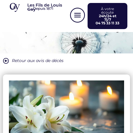
Panneau de gestion des cookies
Les Fils de Louis
Depuis 1871
Gay
À votre
écoute
24h/24 et
7j/7
04 75 33 11 33
Retour aux avis de décès