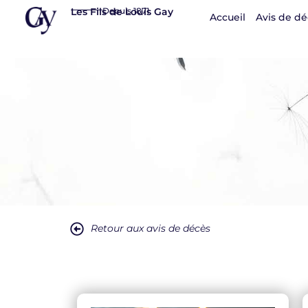
Panneau de gestion des cookies
Les Fils de Louis Gay
Depuis 1871
Accueil
Avis de dé
Retour aux avis de décès