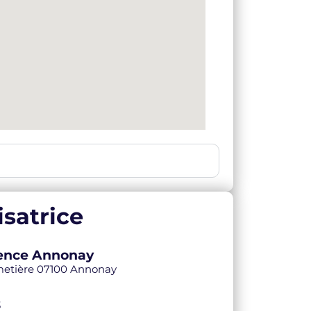
satrice
Agence Annonay
imetière 07100 Annonay
3