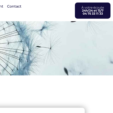
nt
Contact
À votre écoute
24h/24 et 7j/7
04 75 33 11 33