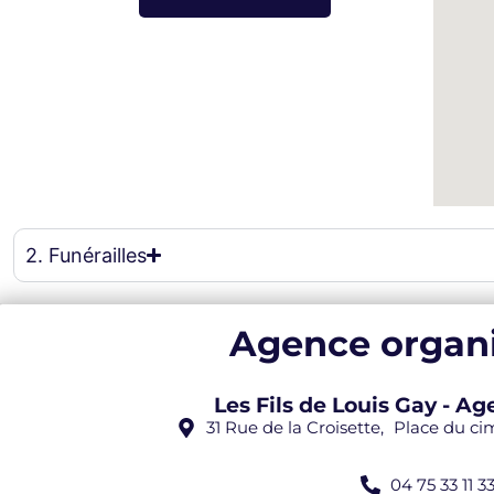
eau des cookies
2. Funérailles
Agence organi
Les Fils de Louis Gay - 
31 Rue de la Croisette, Place du c
04 75 33 11 3