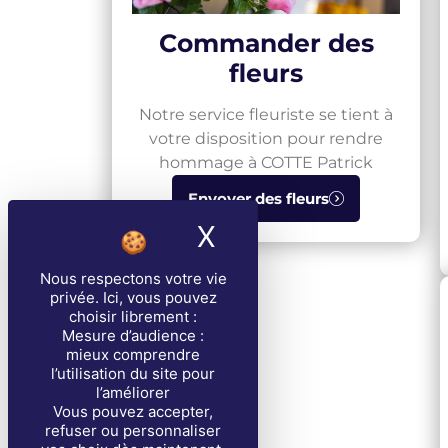
Commander des
fleurs
Notre service fleuriste se tient à
votre disposition pour rendre
hommage à COTTE Patrick
Envoyer des fleurs
X
Masquer le band
Nous respectons votre vie
privée
. Ici, vous pouvez
choisir librement :
Mesure d’audience :
mieux comprendre
l’utilisation du site pour
l’améliorer
Vous pouvez accepter,
refuser ou personnaliser