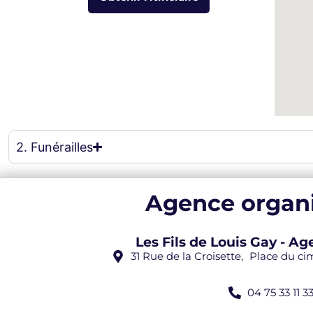
eau des cookies
2. Funérailles
Agence organi
Les Fils de Louis Gay - 
31 Rue de la Croisette, Place du c
04 75 33 11 3