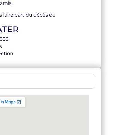
 amis,
s faire part du décès de
ATER
2026
s
ction.