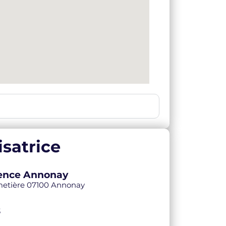
satrice
Agence Annonay
imetière 07100 Annonay
3