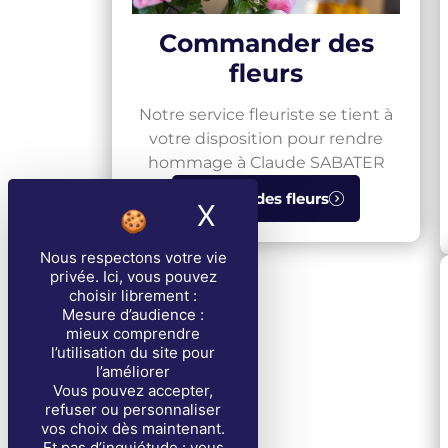
Commander des
fleurs
Notre service fleuriste se tient à
votre disposition pour rendre
hommage à Claude SABATER
Envoyer des fleurs
X
Masquer le band
Nous respectons votre vie
privée
. Ici, vous pouvez
choisir librement :
Mesure d’audience :
mieux comprendre
l’utilisation du site pour
l’améliorer
Vous pouvez accepter,
refuser ou personnaliser
vos choix dès maintenant.
Et pas d’inquiétude : vous