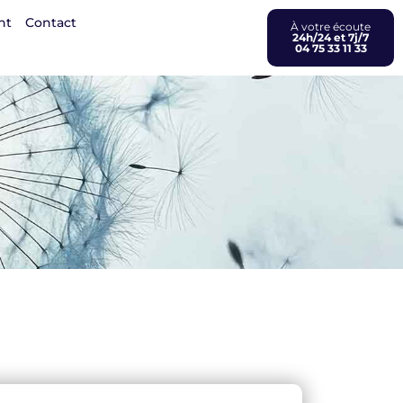
nt
Contact
À votre écoute
24h/24 et 7j/7
04 75 33 11 33