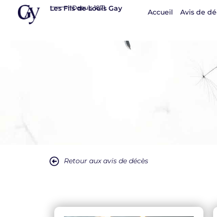
Panneau de gestion des cookies
Les Fils de Louis Gay
Depuis 1871
Accueil
Avis de dé
Retour aux avis de décès