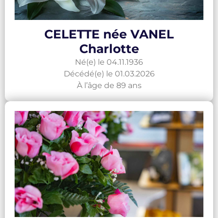
CELETTE née VANEL
Charlotte
Né(e) le 04.11.1936
Décédé(e) le 01.03.2026
À l’âge de 89 ans