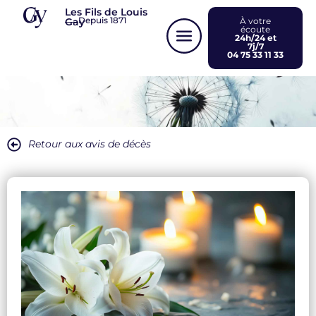
Panneau de gestion des cookies
Les Fils de Louis
Depuis 1871
Gay
À votre
écoute
24h/24 et
7j/7
04 75 33 11 33
Retour aux avis de décès