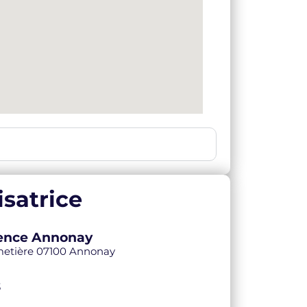
satrice
Agence Annonay
imetière 07100 Annonay
3