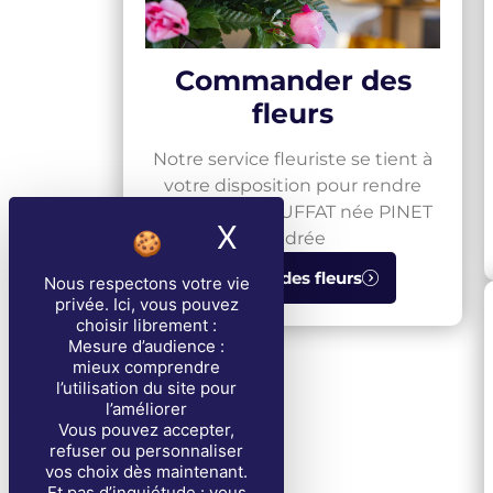
Commander des
fleurs
Notre service fleuriste se tient à
votre disposition pour rendre
hommage à BUFFAT née PINET
X
Masquer le band
Andrée
Envoyer des fleurs
Nous respectons votre vie
privée
. Ici, vous pouvez
choisir librement :
Mesure d’audience :
mieux comprendre
l’utilisation du site pour
l’améliorer
Vous pouvez accepter,
refuser ou personnaliser
vos choix dès maintenant.
Et pas d’inquiétude : vous