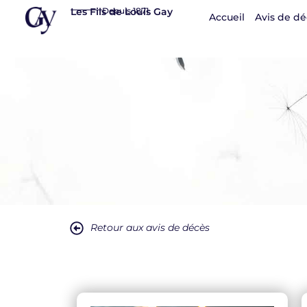
Panneau de gestion des cookies
Les Fils de Louis Gay
Depuis 1871
Accueil
Avis de dé
Retour aux avis de décès