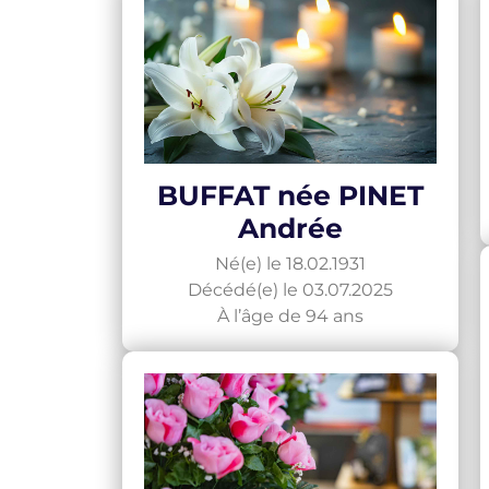
BUFFAT née PINET
Andrée
Né(e) le 18.02.1931
Décédé(e) le 03.07.2025
À l’âge de 94 ans