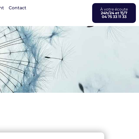
nt
Contact
À votre écoute
24h/24 et 7j/7
04 75 33 11 33