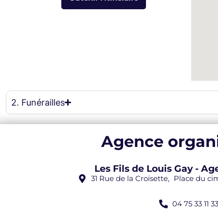
eau des cookies
2. Funérailles
Agence organi
Les Fils de Louis Gay - 
31 Rue de la Croisette, Place du c
04 75 33 11 3