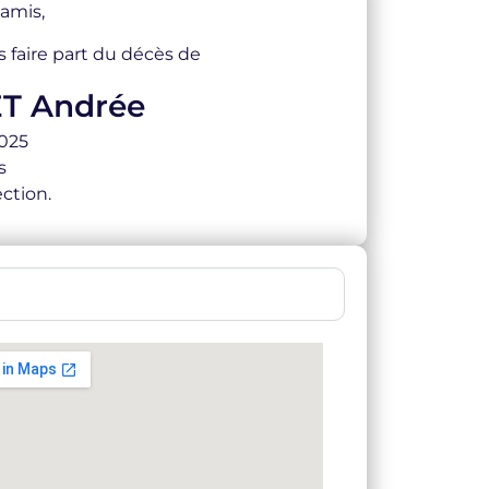
 amis,
s faire part du décès de
T Andrée
2025
s
ction.