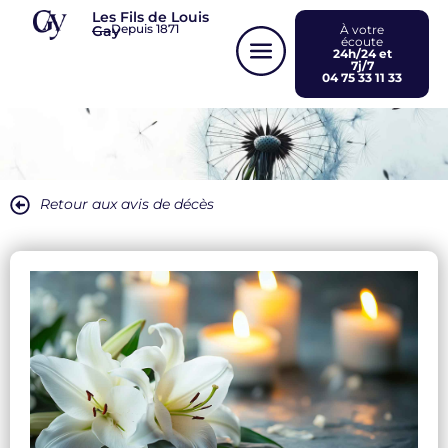
Panneau de gestion des cookies
Les Fils de Louis
Depuis 1871
Gay
À votre
écoute
24h/24 et
7j/7
04 75 33 11 33
Retour aux avis de décès